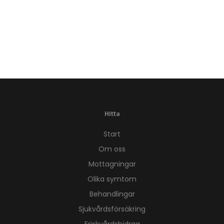
Hitta
Start
Om oss
Mottagningar
Olika symtom
Behandlingar
Sjukvårdsförsäkring