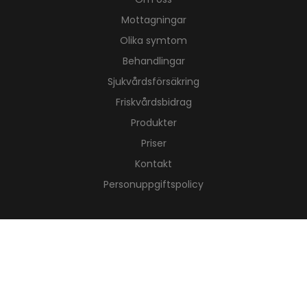
Mottagningar
Olika symtom
Behandlingar
Sjukvårdsförsäkring
Friskvårdsbidrag
Produkter
Priser
Kontakt
Personuppgiftspolicy
Kungsholmen
Tidsbokning:
08-650 74 30
Mån – Tors 7:00-18:00