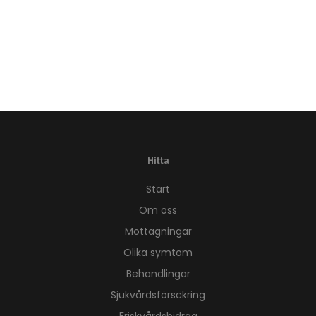
Hitta
Start
Om oss
Mottagningar
Olika symtom
Behandlingar
Sjukvårdsförsäkring