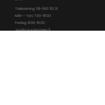
Tidsbokning:
08-560 313 31
Mån – Tors 7:00-18:00
Fredag: 8:00-16:00
Jungfrusundsvägen 5
178 38 Ekerö