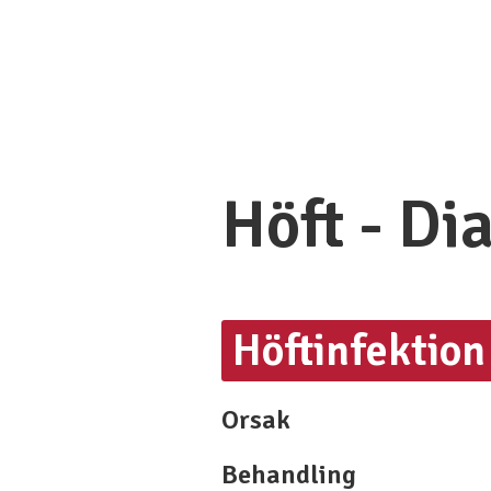
Höft - Di
Höftinfektion
Orsak
Behandling