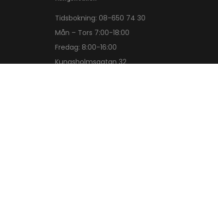
Tidsbokning:
08-650 74 30
Mån – Tors 7:00-18:00
Fredag: 8:00-16:00
Kungsholmsgatan 32
112 27 Stockholm
Copyright ©
2026
Naprapaterna