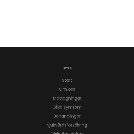
Hitta
Start
Om oss
Mottagningar
Olika symtom
Behandlingar
Sjukvårdsförsäkring