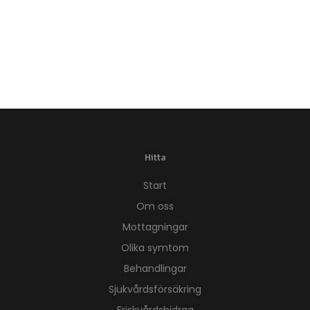
Hitta
Start
Om oss
Mottagningar
Olika symtom
Behandlingar
Sjukvårdsförsäkring